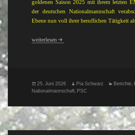
goldenen Saison 2025 mit ihrem letzten EM
der deutschen Nationalmannschaft verabsc
Ebene nun voll ihrer beruflichen Tätigkeit 
Goldener ECA Cup
weiterlesen
Veröffentlicht
Autor
Kategorie
25. Juni 2026
Pia Schwarz
Berichte
,
am
Nationalmannschaft
,
PSC