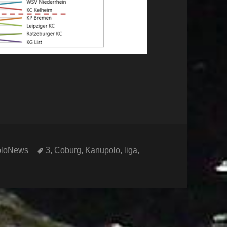
Schlagwörter
oloNews
3
,
Coburg
,
Kanupolo
,
liga
,